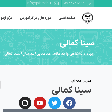
info@jalameh.ir
021-44745242
صفحه اصلی
دوره‌های مراکز آموزش
مرکز آزمو
سینا کمالی
جهاد دانشگاهی واحد علامه طباطبایی
مدرسان
سینا کمالی
مدرس حرفه ای
سینا کمالی
ل
م
م