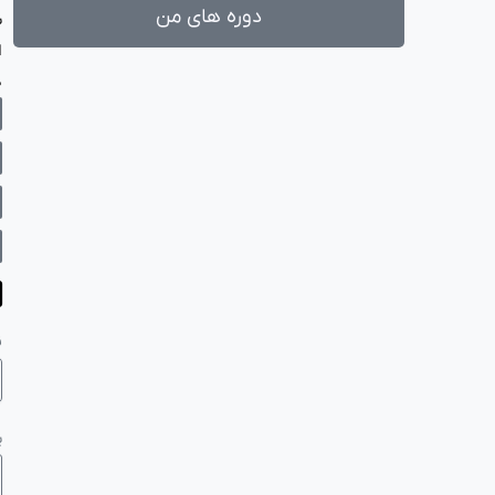
دوره های من
ش
ا
د
ن
پ