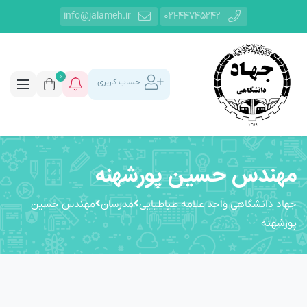
info@jalameh.ir
021-44745242
0
حساب کاربری
مهندس حسین پورشهنه
جهاد دانشگاهی واحد علامه طباطبایی
مدرسان
مهندس حسین
پورشهنه