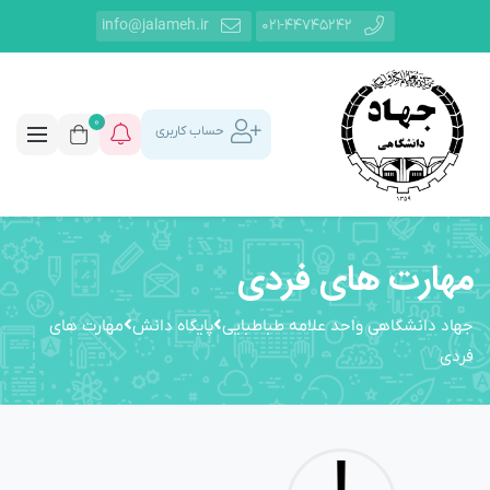
info@jalameh.ir
021-44745242
0
حساب کاربری
مهارت های فردی
جهاد دانشگاهی واحد علامه طباطبایی
پایگاه دانش
مهارت های
فردی