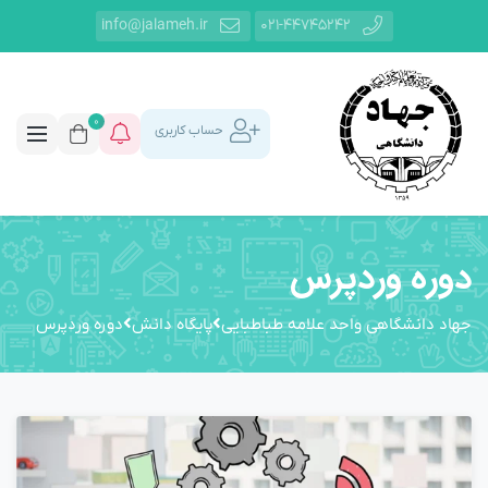
info@jalameh.ir
021-44745242
0
حساب کاربری
دوره وردپرس
جهاد دانشگاهی واحد علامه طباطبایی
پایگاه دانش
دوره وردپرس