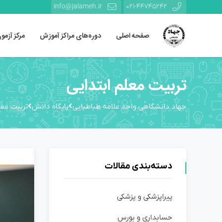
info@jalameh.ir
021-44745242
صفحه اصلی
دوره‌های مراکز آموزش
مرکز آزمو
تربیت معلم ابتدایی
جهاد دانشگاهی واحد علامه طباطبایی
پایگاه دانش
تربیت معل
دسته‌بندی مقالات
پیراپزشکی و پزشکی
حسابداری و بورس