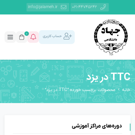
info@jalameh.ir
021-44745242
0
حساب کاربری
TTC در یزد
خانه
محصولات برچسب خورده “TTC در یزد”
دوره‌های مراکز آموزشی