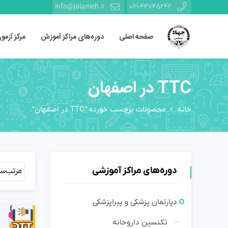
info@jalameh.ir
021-44745242
صفحه اصلی
دوره‌های مراکز آموزش
مرکز آزمو
TTC در اصفهان
خانه
محصولات برچسب خورده “TTC در اصفهان”
دوره‌های مراکز آموزشی
مرتب‌س
دپارتمان پزشکی و پیراپزشکی
تکنسین داروخانه