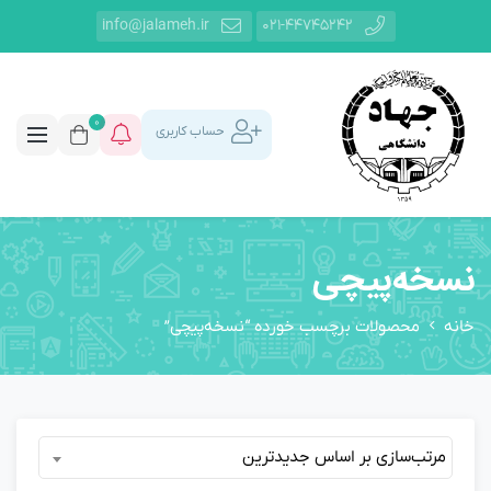
info@jalameh.ir
021-44745242
0
حساب کاربری
نسخه‌پیچی
خانه
محصولات برچسب خورده “نسخه‌پیچی”
مرتب‌سازی بر اساس جدیدترین