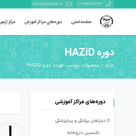
info@jalameh.ir
021-44745242
صفحه اصلی
دوره‌های مراکز آموزش
مرکز آزمو
دوره HAZiD
خانه
محصولات برچسب خورده “دوره HAZiD”
دوره‌های مراکز آموزشی
دپارتمان پزشکی و پیراپزشکی
تکنسین داروخانه