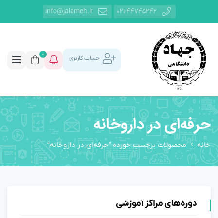
info@jalameh.ir
021-44745242
0
حساب کاربری
حرفه‌ای در داروخانه
خانه
محصولات برچسب خورده “حرفه‌ای در داروخانه”
دوره‌های مراکز آموزشی