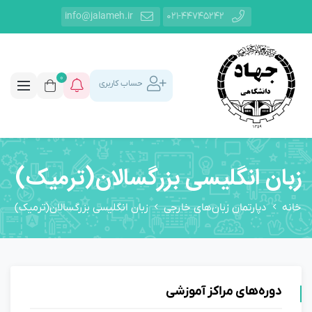
info@jalameh.ir
021-44745242
0
حساب کاربری
زبان انگلیسی بزرگسالان(ترمیک)
خانه
دپارتمان زبان‌های خارجی
زبان انگلیسی بزرگسالان(ترمیک)
دوره‌های مراکز آموزشی