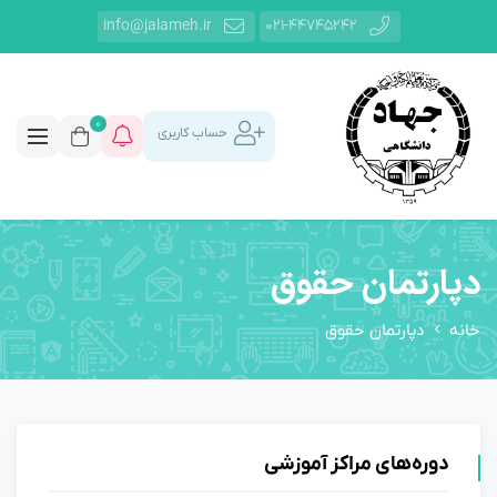
info@jalameh.ir
021-44745242
0
حساب کاربری
دپارتمان حقوق
خانه
دپارتمان حقوق
دوره‌های مراکز آموزشی