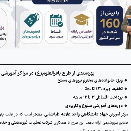
دوره تخصصی توریسم و تورلیدری به زبان انگلیسی
دوره آموزش مهارت های هفتگانه کامپیوتر
ورکشاپ دو روزه نقاشی
دوره جامع تخصصی آموزش فیبر نوری (FTTH)
بهره‌مندی از طرح باقرالعلوم(ع) در مراکز آموزشی
ویژه خانواده‌های محترم نیروهای مسلح
🔹
تخفیف ویژه ۳۰٪ تا ۵۰٪
🔹
پرداخت اقساطی ۳ تا ۱۲ ماهه
🔹
دوره‌های آموزشی متنوع و کاربردی
🔹
جهاد دانشگاهی واحد علامه طباطبایی
پت
مرکز آموزش
مفتخر است که در قالب
شرکت عملیات غیرصنعتی و خدم
صنایع پتروشیمی ارائه دهد. این طرح با همکاری