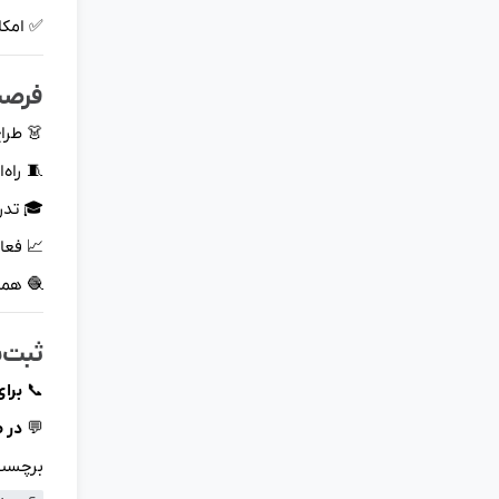
✅ امکا
فرصت
👗 طرا
🧵 راه
🎓 تدر
📈 فعال
🧶 همکا
ثبت‌ن
📞
برا
💬
در 
برچس