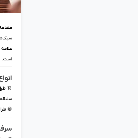
مقدمه
سبک‌ها
علامه 
است.
انواع
👗
طرا
سلیقه 
🧥
طرا
سرفص