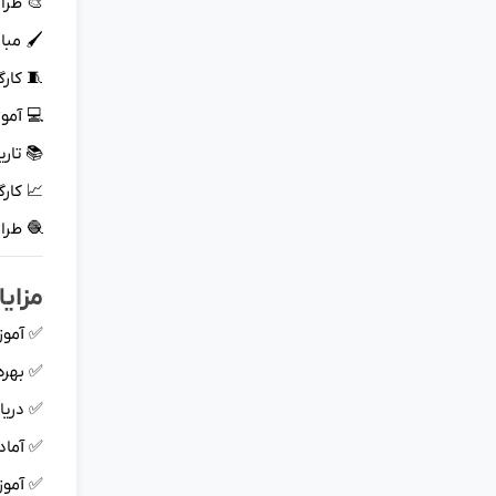
🎨 طراح
🖌️ مبا
🧵 کارگ
💻 آموزش نرم‌اف
📚 تاری
📈 کارگ
🧶 طرا
مزای
✅ آموز
✅ بهره
✅ دری
✅ آمادگ
✅ آموز